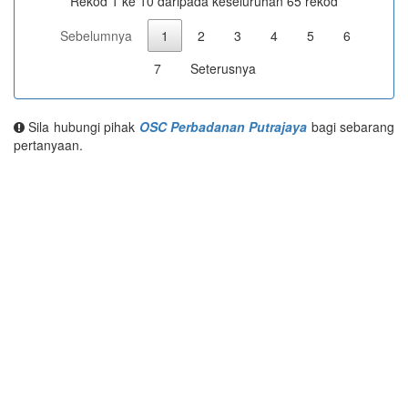
Rekod 1 ke 10 daripada keseluruhan 65 rekod
Sebelumnya
1
2
3
4
5
6
7
Seterusnya
Sila hubungi pihak
OSC Perbadanan Putrajaya
bagi sebarang
pertanyaan.