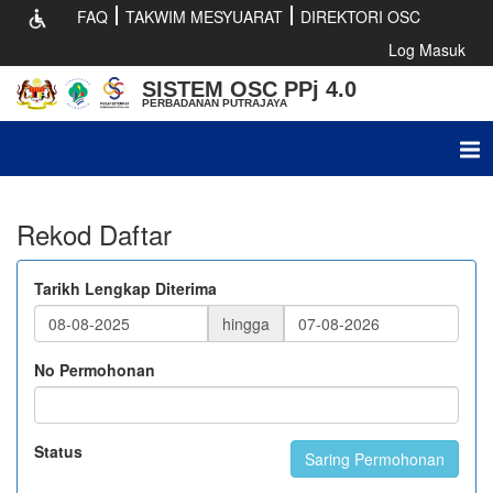
FAQ
TAKWIM MESYUARAT
DIREKTORI OSC
Log Masuk
SISTEM OSC PPj 4.0
PERBADANAN PUTRAJAYA
Tog
nav
Rekod Daftar
Tarikh Lengkap Diterima
hingga
No Permohonan
Status