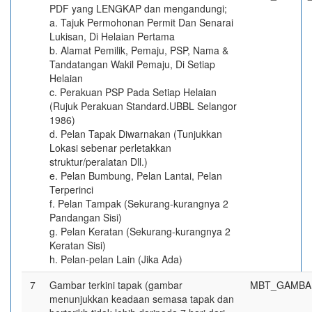
PDF yang LENGKAP dan mengandungi;
a. Tajuk Permohonan Permit Dan Senarai
Lukisan, Di Helaian Pertama
b. Alamat Pemilik, Pemaju, PSP, Nama &
Tandatangan Wakil Pemaju, Di Setiap
Helaian
c. Perakuan PSP Pada Setiap Helaian
(Rujuk Perakuan Standard.UBBL Selangor
1986)
d. Pelan Tapak Diwarnakan (Tunjukkan
Lokasi sebenar perletakkan
struktur/peralatan Dll.)
e. Pelan Bumbung, Pelan Lantai, Pelan
Terperinci
f. Pelan Tampak (Sekurang-kurangnya 2
Pandangan Sisi)
g. Pelan Keratan (Sekurang-kurangnya 2
Keratan Sisi)
h. Pelan-pelan Lain (Jika Ada)
7
Gambar terkini tapak (gambar
MBT_GAMBA
menunjukkan keadaan semasa tapak dan