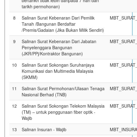
bertarikh tidak lebih daripada 7 hari dari
tarikh permohonan)
8
Salinan Surat Kebenaran Dari Pemilik
MBT_SURAT_
Tanah /Bangunan Berdaftar
/Premis/Gadaian (Jika Bukan Milik Sendiri)
9
Salinan Surat Kebenaran Dari Jabatan
MBT_SURAT_
Penyelenggara Bangunan
(JKR/PPj/Kontraktor Bangunan)
10
Salinan Surat Sokongan Suruhanjaya
MBT_SURAT
Komunikasi dan Multimedia Malaysia
(SKMM)
11
Salinan Surat Permohonan/Ulasan Tenaga
MBT_SURAT
Nasional Berhad (TNB)
12
Salinan Surat Sokongan Telekom Malaysia
MBT_SURAT
(TM) – untuk penggunaan fiber optik -
Wajib
13
Salinan Insuran - Wajib
MBT_INSURA