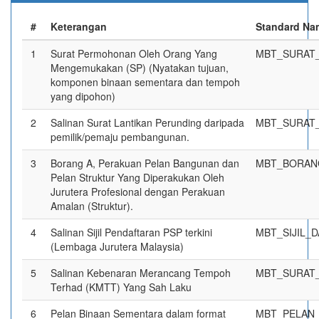
#
Keterangan
Standard Nam
1
Surat Permohonan Oleh Orang Yang
MBT_SURAT_
Mengemukakan (SP) (Nyatakan tujuan,
komponen binaan sementara dan tempoh
yang dipohon)
2
Salinan Surat Lantikan Perunding daripada
MBT_SURAT_
pemilik/pemaju pembangunan.
3
Borang A, Perakuan Pelan Bangunan dan
MBT_BORAN
Pelan Struktur Yang Diperakukan Oleh
Jurutera Profesional dengan Perakuan
Amalan (Struktur).
4
Salinan Sijil Pendaftaran PSP terkini
MBT_SIJIL_
(Lembaga Jurutera Malaysia)
5
Salinan Kebenaran Merancang Tempoh
MBT_SURAT
Terhad (KMTT) Yang Sah Laku
6
Pelan Binaan Sementara dalam format
MBT_PELAN_