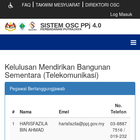
FAQ
TAKWIM MESYUARAT
DIREKTORI OSC
Log Masuk
SISTEM OSC PPj 4.0
PERBADANAN PUTRAJAYA
Tog
nav
Kelulusan Mendirikan Bangunan
Sementara (Telekomunikasi)
Pegawai Bertanggungjawab
No.
#
Nama
Emel
Telefon
1
HARISFAZILA
harisfazila@ppj.gov.my
03-8887
BIN AHMAD
7516 /
019-232