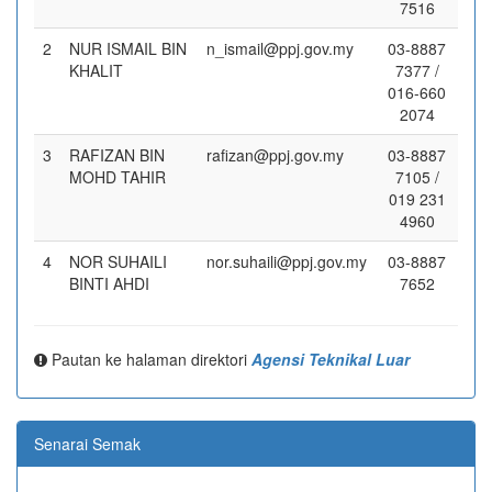
7516
2
NUR ISMAIL BIN
n_ismail@ppj.gov.my
03-8887
KHALIT
7377 /
016-660
2074
3
RAFIZAN BIN
rafizan@ppj.gov.my
03-8887
MOHD TAHIR
7105 /
019 231
4960
4
NOR SUHAILI
nor.suhaili@ppj.gov.my
03-8887
BINTI AHDI
7652
Pautan ke halaman direktori
Agensi Teknikal Luar
Senarai Semak