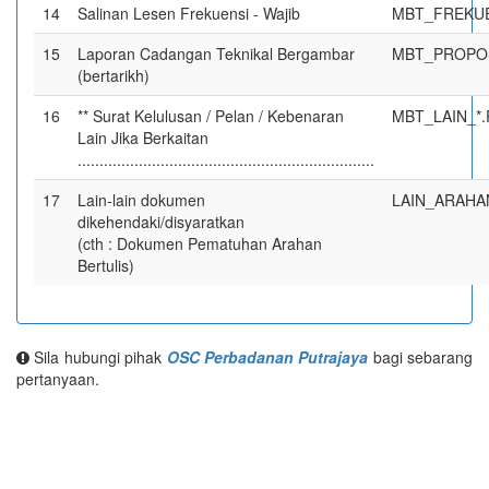
14
Salinan Lesen Frekuensi - Wajib
MBT_FREKUE
15
Laporan Cadangan Teknikal Bergambar
MBT_PROPOS
(bertarikh)
16
** Surat Kelulusan / Pelan / Kebenaran
MBT_LAIN_*
Lain Jika Berkaitan
....................................................................
17
Lain-lain dokumen
LAIN_ARAHA
dikehendaki/disyaratkan
(cth : Dokumen Pematuhan Arahan
Bertulis)
Sila hubungi pihak
OSC Perbadanan Putrajaya
bagi sebarang
pertanyaan.