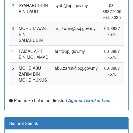
2
SYAHARUDDIN
syah@ppj.gov.my
03-
BIN DAUD
88877000
ext. 8035
3
MOHD IZWAN
m_izwan@ppj.gov.my
03-8887
BIN
7570
SAHARUDIN
4
FAIZAL ARIF
arif@ppj.gov.my
03-8887
BIN MOHAMAD
7570
5
MOHD ABU
abu.zarim@ppj.gov.my
03-8887
ZARIM BIN
7570
MOHD YUNUS
Pautan ke halaman direktori
Agensi Teknikal Luar
Senarai Semak