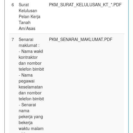
6
Surat
PKM_SURAT_KELULUSAN_KT_*.PDF
Kelulusan
Pelan Kerja
Tanah
Am/Asas
7
Senarai
PKM_SENARAI_MAKLUMAT.PDF
maklumat :
- Nama wakil
kontraktor
dan nombor
telefon bimbit
- Nama
pegawai
keselamatan
dan nombor
telefon bimbit
- Senarai
nama
pekerja yang
bekerja
waktu malam