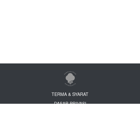
TERMA & SYARAT
DASAR PRIVASI
DASAR KESELAMATAN
PENAFIAN
PERBADANAN PUTRAJAYA, Kompleks Perbadanan Putrajaya, 24, Persiaran