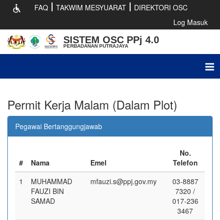
FAQ
TAKWIM MESYUARAT
DIREKTORI OSC
Log Masuk
SISTEM OSC PPj 4.0
PERBADANAN PUTRAJAYA
Tog
nav
Permit Kerja Malam (Dalam Plot)
Pegawai Bertanggungjawab
No.
#
Nama
Emel
Telefon
1
MUHAMMAD
mfauzi.s@ppj.gov.my
03-8887
FAUZI BIN
7320 /
SAMAD
017-236
3467