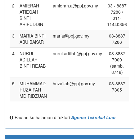
2
AMIERAH
amierah.a@ppj.gov.my
03 - 8887
ATIEQAH
7286 /
BINTI
011-
ARIFUDDIN
11440356
3
MARIA BINTI
maria@ppj.gov.my
03-8887
ABU BAKAR
7286
4
NURUL
nurul.adillah@ppj.gov.my
03-8887
ADILLAH
7000
BINTI REJAB
(samb.
8746)
5
MUHAMMAD
huzaifah@ppj.gov.my
03-8887
HUZAIFAH
7305
MD RIDZUAN
Pautan ke halaman direktori
Agensi Teknikal Luar