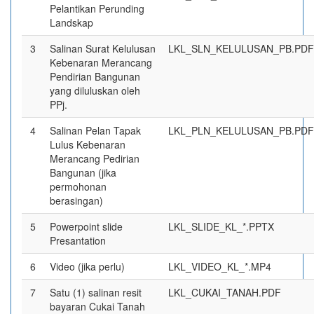
Pelantikan Perunding
Landskap
3
Salinan Surat Kelulusan
LKL_SLN_KELULUSAN_PB.PDF
Kebenaran Merancang
Pendirian Bangunan
yang diluluskan oleh
PPj.
4
Salinan Pelan Tapak
LKL_PLN_KELULUSAN_PB.PDF
Lulus Kebenaran
Merancang Pedirian
Bangunan (jika
permohonan
berasingan)
5
Powerpoint slide
LKL_SLIDE_KL_*.PPTX
Presantation
6
Video (jika perlu)
LKL_VIDEO_KL_*.MP4
7
Satu (1) salinan resit
LKL_CUKAI_TANAH.PDF
bayaran Cukai Tanah