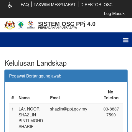
FAQ
TAKWIM MESYUARAT
DIREKTORI OSC
Log Masuk
SISTEM OSC PPj 4.0
PERBADANAN PUTRAJAYA
Tog
nav
Kelulusan Landskap
Pegawai Bertanggungjawab
No.
#
Nama
Emel
Telefon
1
LAr. NOOR
shazlin@ppj.gov.my
03-8887
SHAZLIN
7590
BINTI MOHD
SHARIF