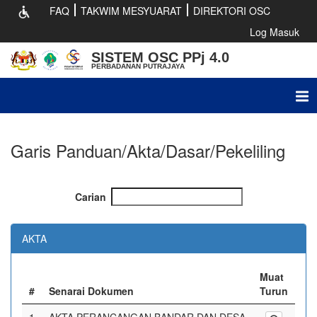
FAQ
TAKWIM MESYUARAT
DIREKTORI OSC
Log Masuk
SISTEM OSC PPj 4.0
PERBADANAN PUTRAJAYA
Tog
nav
Garis Panduan/Akta/Dasar/Pekeliling
Carian
AKTA
Muat
#
Senarai Dokumen
Turun