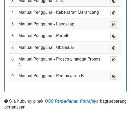
3
Manual Pengguna - Infra
4
Manual Pengguna - Kebenaran Merancang
5
Manual Pengguna - Landskap
6
Manual Pengguna - Permit
7
Manual Pengguna - Ubahsuai
8
Manual Pengguna - Proses 2 hingga Proses
6
9
Manual Pengguna - Pembayaran Bil
Sila hubungi pihak
OSC Perbadanan Putrajaya
bagi sebarang
pertanyaan.