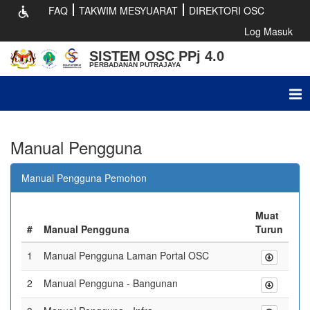
FAQ
TAKWIM MESYUARAT
DIREKTORI OSC
Log Masuk
SISTEM OSC PPj 4.0
PERBADANAN PUTRAJAYA
Tog
nav
Manual Pengguna
Manual Pengguna Pemohon
Muat
#
Manual Pengguna
Turun
1
Manual Pengguna Laman Portal OSC
2
Manual Pengguna - Bangunan